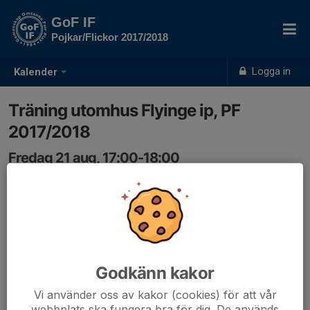
GoF IF
Pojkar/Flickor 2017/2018
Logga in
Kalender
Träning utomhus Flyinge ip, PF
2017/2018
Fredag 21 aug, 17:00-18:00
Flyinge idrottsplats
Samling: 17:00, Flyinge idrottsplats
Godkänn kakor
Vi använder oss av kakor (cookies) för att vår
webbplats ska fungera bra för dig. De används