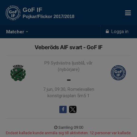
GoF IF
Pojkar/Flickor 2017/2018
Logga in
Matcher
Veberöds AIF svart - GoF IF
P9 Sydvästra ljusblå, vår
(nybörjare)
-
7 jun, 09:30, Romelevallen
konstgräsplan 5m5 1
Samling 09:00
Endast kallade kunde anmäla sig till aktiviteten. 12 personer var kallade.