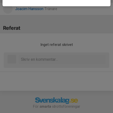
Joacim Hansson
Tränare
Referat
Inget referat skrivet
För
smarta
idrottsföreningar