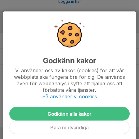
Logga in här
Laguppställning
Baldor Lundgren
Elias Grundström
Godkänn kakor
Vi använder oss av kakor (cookies) för att vår
Melker Mentes
webbplats ska fungera bra för dig. De används
även för webbanalys i syfte att hjälpa oss att
Nils Rosenberg
förbättra våra tjänster.
Så använder vi cookies
Valter Vestergaard
Godkänn alla kakor
Winston Jönsson
Bara nödvändiga
Ledare