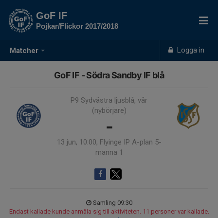
GoF IF
Pojkar/Flickor 2017/2018
Logga in
Matcher
GoF IF - Södra Sandby IF blå
P9 Sydvästra ljusblå, vår
(nybörjare)
-
13 jun, 10:00, Flyinge IP A-plan 5-
manna 1
Samling 09:30
Endast kallade kunde anmäla sig till aktiviteten. 11 personer var kallade.