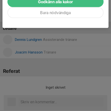
Godkänn alla kakor
Vilhelm Östlund
Bara nödvändiga
Winston Jönsson
Ledare
Dennis Lundgren
Assisterande tränare
Joacim Hansson
Tränare
Referat
Inget skrivet