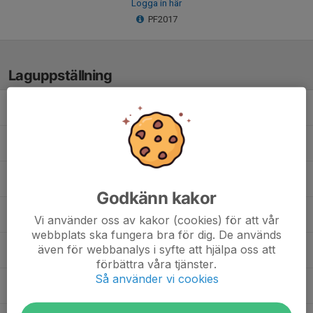
Logga in här
PF2017
Laguppställning
Baldor Lundgren
Elias Grundström
Jacob Jadalhaq
Godkänn kakor
Melker Mentes
Vi använder oss av kakor (cookies) för att vår
webbplats ska fungera bra för dig. De används
även för webbanalys i syfte att hjälpa oss att
Nils Rosenberg
förbättra våra tjänster.
Så använder vi cookies
Valter Vestergaard