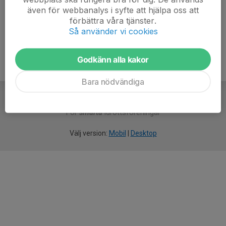
även för webbanalys i syfte att hjälpa oss att
Ålder
38 år
förbättra våra tjänster.
Så använder vi cookies
Godkänn alla kakor
Bara nödvändiga
För
smarta
idrottsföreningar
Välj version:
Mobil
|
Desktop