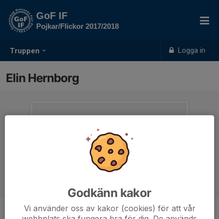
GoF IF
Pojkar/Flickor 2017/2018
Logga in
Truppen
Elin Hernborg
Godkänn kakor
Vi använder oss av kakor (cookies) för att vår
webbplats ska fungera bra för dig. De används
Titel
Ledare