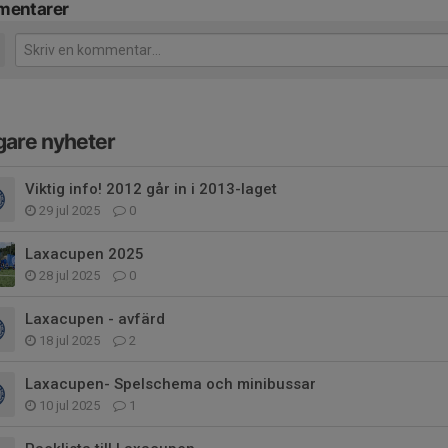
entarer
gare nyheter
Viktig info! 2012 går in i 2013-laget
29 jul 2025
0
Laxacupen 2025
28 jul 2025
0
Laxacupen - avfärd
18 jul 2025
2
Laxacupen- Spelschema och minibussar
10 jul 2025
1