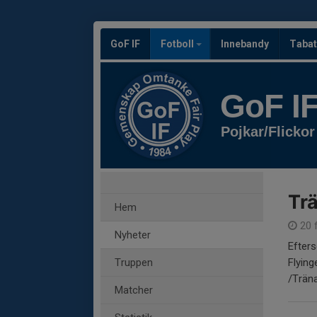
GoF IF
Fotboll
Innebandy
Tabat
GoF I
Pojkar/Flickor
Trä
Hem
20 
Nyheter
Efters
Truppen
Flying
/Trän
Matcher