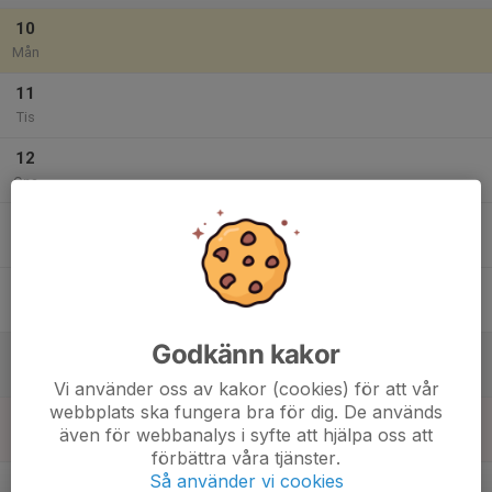
10
Mån
11
Tis
12
Ons
13
Tor
14
Fre
Godkänn kakor
15
Lör
Vi använder oss av kakor (cookies) för att vår
webbplats ska fungera bra för dig. De används
16
även för webbanalys i syfte att hjälpa oss att
Sön
förbättra våra tjänster.
v.34
Så använder vi cookies