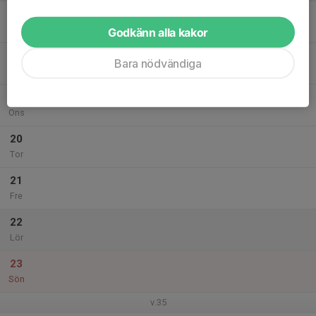
17
Mån
Godkänn alla kakor
18
Bara nödvändiga
Tis
19
Ons
20
Tor
21
Fre
22
Lör
23
Sön
v.35