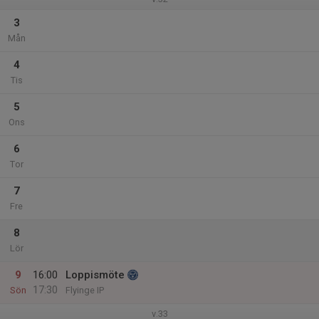
3
Mån
4
Tis
5
Ons
6
Tor
7
Fre
8
Lör
9
16:00
Loppismöte
17:30
Sön
Flyinge IP
v.33