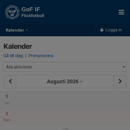
GoF IF
Flickfotboll
Logga in
Kalender
Kalender
Gå till idag
|
Prenumerera
Augusti 2026
1
Lör
2
Sön
v.32