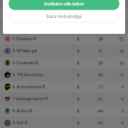
Tabell
Godkänn alla kakor
Bara nödvändiga
F13 Sydvästra C1, vår
M
+/-
P
1. Södra Sandby IF
8
73
24
2. Dösjöbro IF
8
38
21
3. GIF Nike gul
8
31
16
4. Furulunds IK
8
29
16
5. TFK Nova Eslöv
8
44
12
6. Asmundtorps IF
8
-17
9
7. Kävlinge Harrie FF
8
-61
6
8. Arlövs BI
8
-44
3
9. GOF IF
8
-93
0