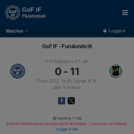
GoF IF
Flickfotboll
Logga in
Matcher
GoF IF - Furulunds IK
F13 Sydvästra C1, vår
0 - 11
13 jun 2022, 18:00, Flyinge IP A-
plan 9-manna
Samling 17:00
Endast kallade kunde anmäla sig till aktiviteten. 5 personer var kallade.
Logga in här