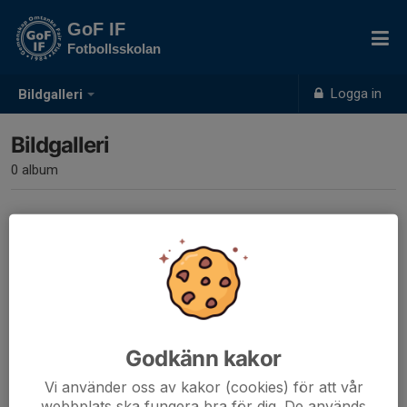
GoF IF
Fotbollsskolan
Logga in
Bildgalleri
Bildgalleri
0 album
Inga album skapade
Godkänn kakor
Vi använder oss av kakor (cookies) för att vår
webbplats ska fungera bra för dig. De används