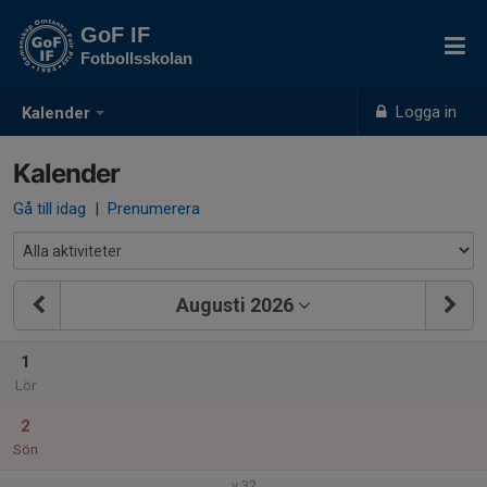
GoF IF
Fotbollsskolan
Logga in
Kalender
Kalender
Gå till idag
|
Prenumerera
Augusti 2026
1
Lör
2
Sön
v.32