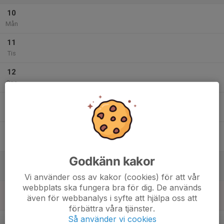
10
Mån
11
Tis
12
Ons
13
Tor
14
Fre
Godkänn kakor
15
Lör
Vi använder oss av kakor (cookies) för att vår
webbplats ska fungera bra för dig. De används
16
även för webbanalys i syfte att hjälpa oss att
Sön
förbättra våra tjänster.
v.34
Så använder vi cookies