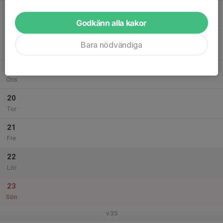
17
Mån
Godkänn alla kakor
18
Bara nödvändiga
Tis
19
Ons
20
Tor
21
Fre
22
Lör
23
Sön
v.35