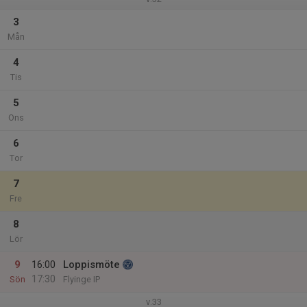
3
Mån
4
Tis
5
Ons
6
Tor
7
Fre
8
Lör
9
16:00
Loppismöte
17:30
Sön
Flyinge IP
v.33