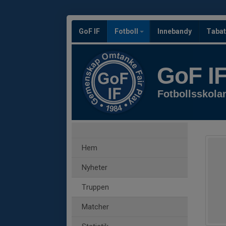
GoF IF
Fotboll
Innebandy
Tabat
GoF I
Fotbollsskola
Hem
Nyheter
Truppen
Matcher