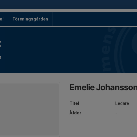
a!
Föreningsgården
F
n
Emelie Johansso
Titel
Ledare
Ålder
-