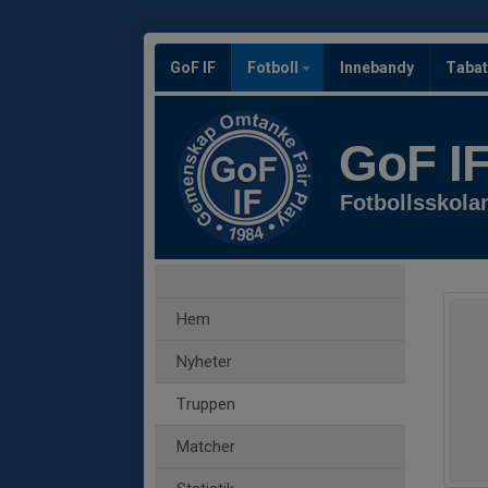
GoF IF
Fotboll
Innebandy
Tabat
GoF I
Fotbollsskola
Hem
Nyheter
Truppen
Matcher