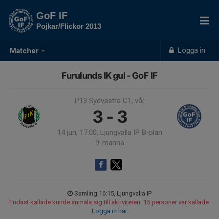
GoF IF
Pojkar/Flickor 2013
Logga in
Matcher
Furulunds IK gul - GoF IF
P13 Sydvästra C1, vår
3 - 3
14 jun, 17:00, Ljungvalla IP B-plan
9-manna
Samling 16:15, Ljungvalla IP
Endast kallade kunde anmäla sig till aktiviteten. 15 personer var kallade.
Logga in här