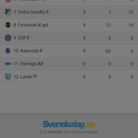
7. Södra Sandby IF
9
7
10
8. Furulunds IK gul
9
-12
10
9. GOF IF
9
-3
6
10. Askeröds IF
9
-62
0
11. Stehags AIF
0
0
0
12. Lunds FF
0
0
0
För
smarta
idrottsföreningar