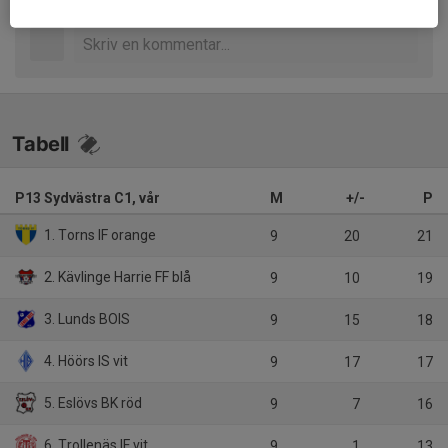
Tabell
P13 Sydvästra C1, vår
M
+/-
P
1. Torns IF orange
9
20
21
2. Kävlinge Harrie FF blå
9
10
19
3. Lunds BOIS
9
15
18
4. Höörs IS vit
9
17
17
5. Eslövs BK röd
9
7
16
6. Trollenäs IF vit
9
1
13