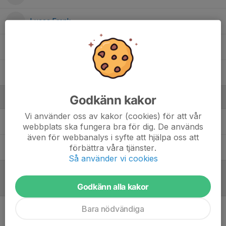
Lucas Frank
Oliver Martén Kjellberg
Sveinn Orri Björgvinsson
Godkänn kakor
Ledare
Vi använder oss av kakor (cookies) för att vår
Peter Frank
Tränare
webbplats ska fungera bra för dig. De används
även för webbanalys i syfte att hjälpa oss att
förbättra våra tjänster.
Simon Linderberg Frank
Tränare
Så använder vi cookies
Referat
Godkänn alla kakor
Bara nödvändiga
Inget referat skrivet