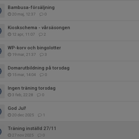
Bambusa-försäljning
20 maj, 12:37
0
Kioskschema - vårsäsongen
12 apr, 11:07
2
WP-korv och bingolotter
19 mar, 21:37
3
Domarutbildning på torsdag
15 mar, 14:04
0
Ingen träning torsdag
3 feb, 22:28
0
God Jul!
20 dec 2025
1
Träning inställd 27/11
27 nov 2025
0