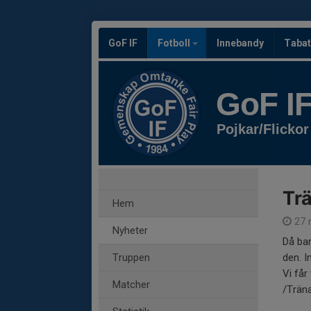
GoF IF
Fotboll
Innebandy
Tabat
GoF I
Pojkar/Flickor
Trä
Hem
27 
Nyheter
Då bar
Truppen
den. I
Vi får
Matcher
/Trän