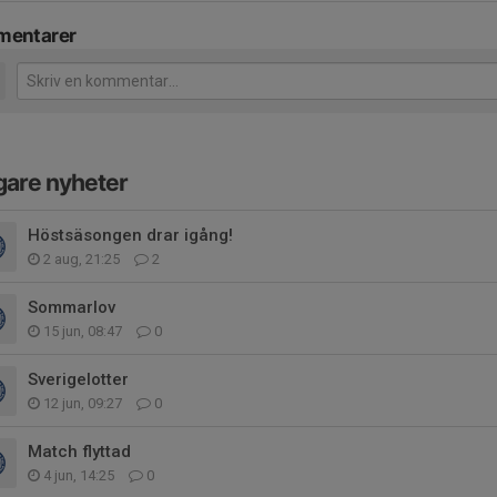
entarer
gare nyheter
Höstsäsongen drar igång!
2 aug, 21:25
2
Sommarlov
15 jun, 08:47
0
Sverigelotter
12 jun, 09:27
0
Match flyttad
4 jun, 14:25
0