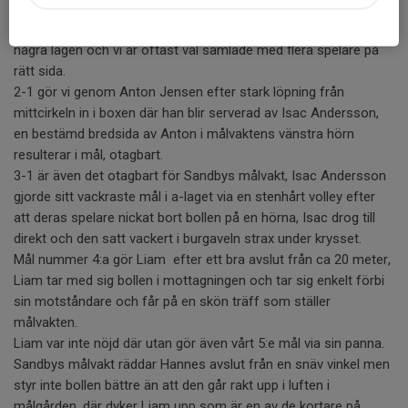
Sandby att de är en man mindre under hela andra halvlek
samtidigt som de börjar bli trötta. De har svårt att komma till
några lägen och vi är oftast väl samlade med flera spelare på
rätt sida.
2-1 gör vi genom Anton Jensen efter stark löpning från
mittcirkeln in i boxen där han blir serverad av Isac Andersson,
en bestämd bredsida av Anton i målvaktens vänstra hörn
resulterar i mål, otagbart.
3-1 är även det otagbart för Sandbys målvakt, Isac Andersson
gjorde sitt vackraste mål i a-laget via en stenhårt volley efter
att deras spelare nickat bort bollen på en hörna, Isac drog till
direkt och den satt vackert i burgaveln strax under krysset.
Mål nummer 4:a gör Liam efter ett bra avslut från ca 20 meter,
Liam tar med sig bollen i mottagningen och tar sig enkelt förbi
sin motståndare och får på en skön träff som ställer
målvakten.
Liam var inte nöjd där utan gör även vårt 5:e mål via sin panna.
Sandbys målvakt räddar Hannes avslut från en snäv vinkel men
styr inte bollen bättre än att den går rakt upp i luften i
målgården, där dyker Liam upp som är en av de kortare på