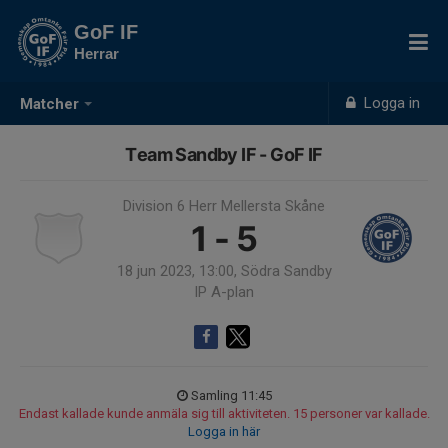
GoF IF
Herrar
Logga in
Matcher
Team Sandby IF - GoF IF
Division 6 Herr Mellersta Skåne
1 - 5
18 jun 2023, 13:00, Södra Sandby
IP A-plan
Samling 11:45
Endast kallade kunde anmäla sig till aktiviteten. 15 personer var kallade.
Logga in här