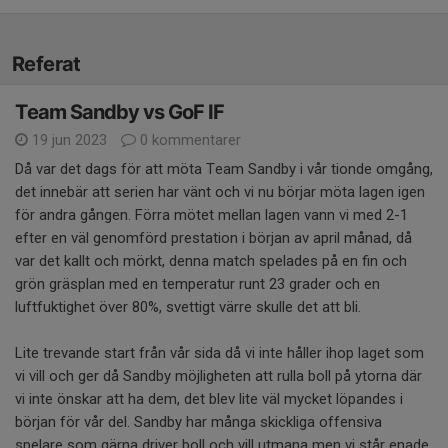
Referat
Team Sandby vs GoF IF
19 jun 2023
0 kommentarer
Då var det dags för att möta Team Sandby i vår tionde omgång,
det innebär att serien har vänt och vi nu börjar möta lagen igen
för andra gången. Förra mötet mellan lagen vann vi med 2-1
efter en väl genomförd prestation i början av april månad, då
var det kallt och mörkt, denna match spelades på en fin och
grön gräsplan med en temperatur runt 23 grader och en
luftfuktighet över 80%, svettigt värre skulle det att bli.
Lite trevande start från vår sida då vi inte håller ihop laget som
vi vill och ger då Sandby möjligheten att rulla boll på ytorna där
vi inte önskar att ha dem, det blev lite väl mycket löpandes i
början för vår del. Sandby har många skickliga offensiva
spelare som gärna driver boll och vill utmana men vi står enade