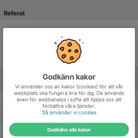
Referat
Inget referat skrivet
Godkänn kakor
Tabell
Vi använder oss av kakor (cookies) för att vår
webbplats ska fungera bra för dig. De används
även för webbanalys i syfte att hjälpa oss att
Division 6 Herr Mellersta
förbättra våra tjänster.
Skåne
M
+/-
P
Så använder vi cookies
1. Snogeröds IF
13
60
36
Godkänn alla kakor
2. Lövestads IF
13
54
32