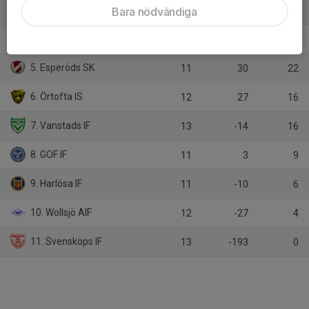
3. Trollenäs IF
Bara nödvändiga
12
19
27
4. Löberöds IF
13
51
26
5. Esperöds SK
11
30
22
6. Örtofta IS
12
27
16
7. Vanstads IF
13
-14
16
8. GOF IF
11
3
9
9. Harlösa IF
11
-10
6
10. Wollsjö AIF
12
-27
4
11. Svensköps IF
13
-193
0