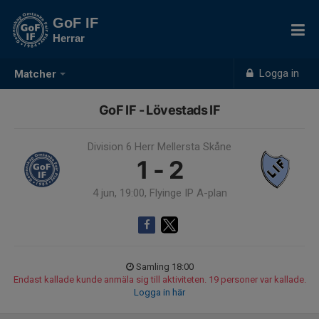
GoF IF
Herrar
Logga in
Matcher
GoF IF - Lövestads IF
Division 6 Herr Mellersta Skåne
1 - 2
4 jun, 19:00, Flyinge IP A-plan
Samling 18:00
Endast kallade kunde anmäla sig till aktiviteten. 19 personer var kallade.
Logga in här