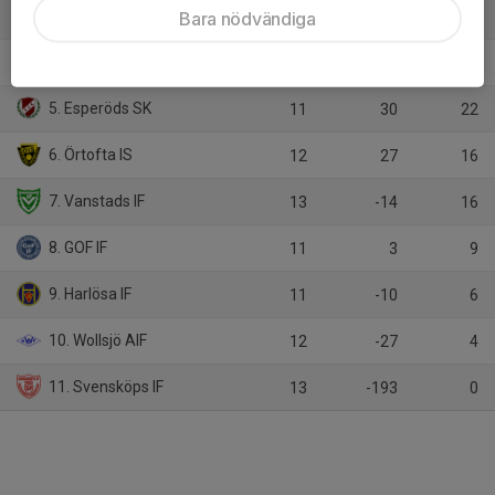
3. Trollenäs IF
Bara nödvändiga
12
19
27
4. Löberöds IF
13
51
26
5. Esperöds SK
11
30
22
6. Örtofta IS
12
27
16
7. Vanstads IF
13
-14
16
8. GOF IF
11
3
9
9. Harlösa IF
11
-10
6
10. Wollsjö AIF
12
-27
4
11. Svensköps IF
13
-193
0