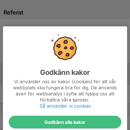
Referat
Inget skrivet
Godkänn kakor
Tabell
Vi använder oss av kakor (cookies) för att vår
webbplats ska fungera bra för dig. De används
även för webbanalys i syfte att hjälpa oss att
Division 6 Herr Mellersta
förbättra våra tjänster.
Skåne
M
+/-
P
Så använder vi cookies
1. Snogeröds IF
13
60
36
Godkänn alla kakor
2. Lövestads IF
13
54
32