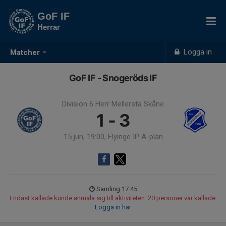
GoF IF
Herrar
Logga in
Matcher
GoF IF - Snogeröds IF
Division 6 Herr Mellersta Skåne
1 - 3
15 jun, 19:00, Flyinge IP A-plan
Samling 17:45
Endast kallade kunde anmäla sig till aktiviteten. 20 personer var kallade.
Logga in här