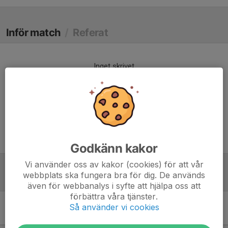
Inför match
/
Referat
Inget skrivet
Fredrik Heter Jag
21 jul, 16:08
Jag kommer inte skriva tillbaka
Godkänn kakor
Vi använder oss av kakor (cookies) för att vår
webbplats ska fungera bra för dig. De används
Tabell
även för webbanalys i syfte att hjälpa oss att
förbättra våra tjänster.
Så använder vi cookies
Division 6 Herr Mellersta
Skåne
M
+/-
P