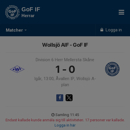
GoF IF
Herrar
Logga in
Matcher
Wollsjö AIF - GoF IF
Division 6 Herr Mellersta Skåne
1 - 0
Igår, 13:00, Åvallen IP, Wollsjö A-
plan
Samling 11:45
Endast kallade kunde anmäla sig till aktiviteten. 17 personer var kallade.
Logga in här