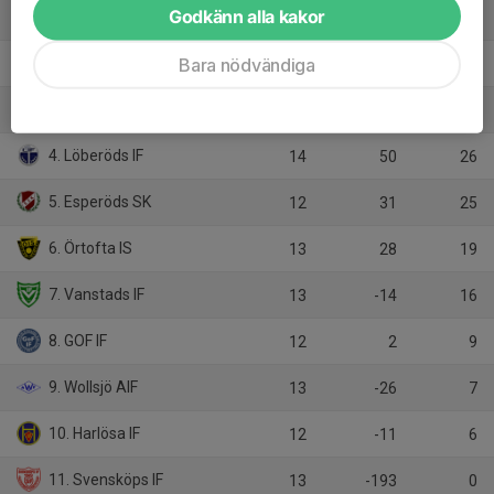
Godkänn alla kakor
1. Snogeröds IF
13
60
36
Bara nödvändiga
2. Lövestads IF
13
54
32
3. Trollenäs IF
12
19
27
4. Löberöds IF
14
50
26
5. Esperöds SK
12
31
25
6. Örtofta IS
13
28
19
7. Vanstads IF
13
-14
16
8. GOF IF
12
2
9
9. Wollsjö AIF
13
-26
7
10. Harlösa IF
12
-11
6
11. Svensköps IF
13
-193
0