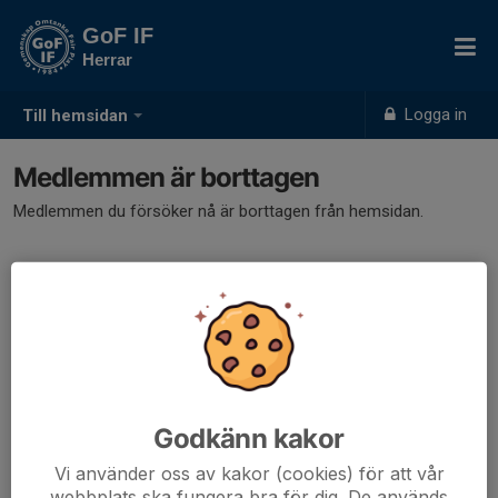
GoF IF
Herrar
Logga in
Till hemsidan
Medlemmen är borttagen
Medlemmen du försöker nå är borttagen från hemsidan.
Godkänn kakor
Vi använder oss av kakor (cookies) för att vår
webbplats ska fungera bra för dig. De används