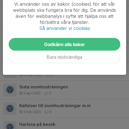
Vi använder oss av kakor (cookies) för att vår
webbplats ska fungera bra för dig. De används
Kvällens träning 28/8 inställd
även för webbanalys i syfte att hjälpa oss att
28 aug 2023
0
förbättra våra tjänster.
Så använder vi cookies
Avlutning imorgon 19/6
18 jun 2023
0
Godkänn alla kakor
Träning 15/5 i Gårdstånga
15 maj 2023
0
Bara nödvändiga
Träning 24/4 i Gårdstånga
24 apr 2023
0
Sista inomhusträningen
3 apr 2023
0
Kallelser till inomhusträningar m.m
5 feb 2023
0
Harlösa på besök