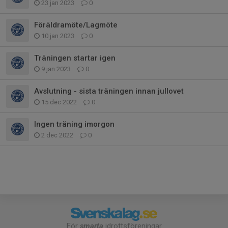
23 jan 2023
0
Föräldramöte/Lagmöte
10 jan 2023
0
Träningen startar igen
9 jan 2023
0
Avslutning - sista träningen innan jullovet
15 dec 2022
0
Ingen träning imorgon
2 dec 2022
0
För
smarta
idrottsföreningar