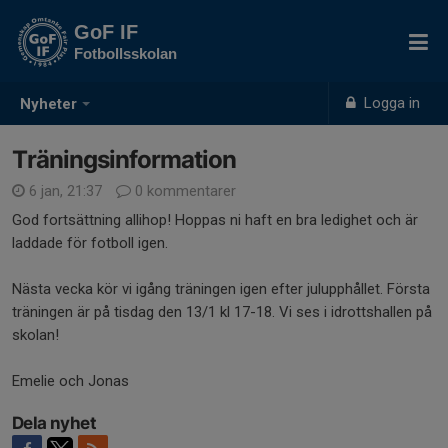
GoF IF
Fotbollsskolan
Logga in
Nyheter
Träningsinformation
6 jan, 21:37
0 kommentarer
God fortsättning allihop! Hoppas ni haft en bra ledighet och är
laddade för fotboll igen.
Nästa vecka kör vi igång träningen igen efter julupphållet. Första
träningen är på tisdag den 13/1 kl 17-18. Vi ses i idrottshallen på
skolan!
Emelie och Jonas
Dela nyhet