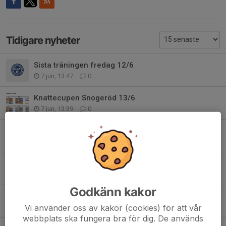
Tidigare nyheter
Sista träningen fredag 12/6
7 jun, 13:47
0
Knattecupen Snogeröd 13/6
7 jun, 13:39
0
Spelschema knattecupen Hörby 17/5
15 maj, 12:34
0
Inställd träning
10 maj, 22:08
0
Godkänn kakor
Parkering Stehag 10/5
Vi använder oss av kakor (cookies) för att vår
10 maj, 08:05
0
webbplats ska fungera bra för dig. De används