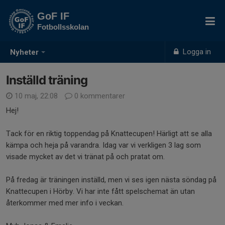
GoF IF
Fotbollsskolan
Logga in
Nyheter
Inställd träning
10 maj, 22:08
0 kommentarer
Hej!
Tack för en riktig toppendag på Knattecupen! Härligt att se alla
kämpa och heja på varandra. Idag var vi verkligen 3 lag som
visade mycket av det vi tränat på och pratat om.
På fredag är träningen inställd, men vi ses igen nästa söndag på
Knattecupen i Hörby. Vi har inte fått spelschemat än utan
återkommer med mer info i veckan.