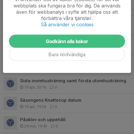
Parkering Stehag 10/5
webbplats ska fungera bra för dig. De används
10 maj, 08:05
0
även för webbanalys i syfte att hjälpa oss att
förbättra våra tjänster.
Knattecupen i Stehag sön 10/5
Så använder vi cookies
5 maj, 20:09
1
Godkänn alla kakor
Träningsinformation
29 apr, 22:13
0
Bara nödvändiga
Träningsinformation
26 apr, 20:20
0
Sista inomhusträning samt första utomhusträning
19 apr, 20:16
0
Säsongens Knattecup datum
19 apr, 19:26
0
Påsklov och uppehåll
24 mar, 19:43
0