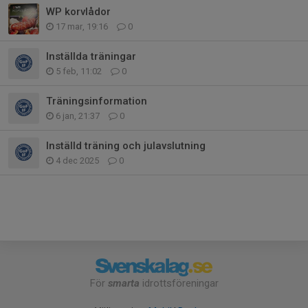
WP korvlådor
17 mar, 19:16
0
Inställda träningar
5 feb, 11:02
0
Träningsinformation
6 jan, 21:37
0
Inställd träning och julavslutning
4 dec 2025
0
För
smarta
idrottsföreningar