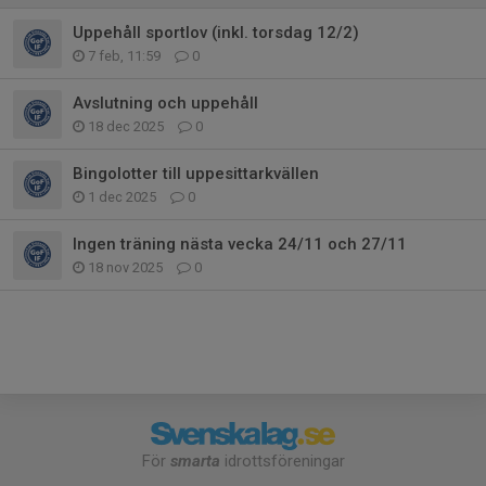
Uppehåll sportlov (inkl. torsdag 12/2)
7 feb, 11:59
0
Avslutning och uppehåll
18 dec 2025
0
Bingolotter till uppesittarkvällen
1 dec 2025
0
Ingen träning nästa vecka 24/11 och 27/11
18 nov 2025
0
För
smarta
idrottsföreningar