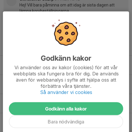
Hej! Vill bara påminna om att idag är sista dagen att
lämna korvbeställningarna.
Tidigare nyheter
Godkänn kakor
Hösten
Vi använder oss av kakor (cookies) för att vår
28 jul, 10:23
0
webbplats ska fungera bra för dig. De används
även för webbanalys i syfte att hjälpa oss att
Träning imorgon torsdag 4/6 flyttad till Gårdstånga
förbättra våra tjänster.
3 jun, 22:28
0
Så använder vi cookies
Sommaravslutning och vattenkrig
26 maj, 21:40
0
Godkänn alla kakor
Fult språk
Bara nödvändiga
18 maj, 20:18
6