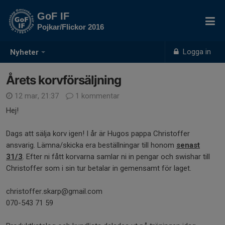
GoF IF
Pojkar/Flickor 2016
Logga in
Nyheter
Årets korvförsäljning
12 mar, 21:37
1 kommentar
Hej!
Dags att sälja korv igen! I år är Hugos pappa Christoffer
ansvarig. Lämna/skicka era beställningar till honom
senast
31/3
. Efter ni fått korvarna samlar ni in pengar och swishar till
Christoffer som i sin tur betalar in gemensamt för laget.
christoffer.skarp@gmail.com
070-543 71 59