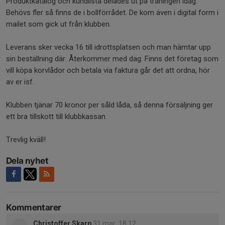
Produktkatalog och kundlista delades ut på träningen idag.
Behövs fler så finns de i bollförrådet. De kom även i digital form i
mailet som gick ut från klubben.
Leverans sker vecka 16 till idrottsplatsen och man hämtar upp
sin beställning där. Återkommer med dag. Finns det företag som
vill köpa korvlådor och betala via faktura går det att ordna, hör
av er isf.
Klubben tjänar 70 kronor per såld låda, så denna försäljning ger
ett bra tillskott till klubbkassan.
Trevlig kväll!
Dela nyhet
Kommentarer
Christoffer Skarp
31 mar, 18:12