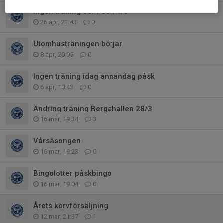
Ingen träning 30/4 och 4/5
26 apr, 21:43
0
Utomhusträningen börjar
8 apr, 20:05
0
Ingen träning idag annandag påsk
6 apr, 10:43
0
Ändring träning Bergahallen 28/3
16 mar, 19:34
3
Vårsäsongen
16 mar, 19:23
0
Bingolotter påskbingo
16 mar, 19:04
0
Årets korvförsäljning
12 mar, 21:37
1