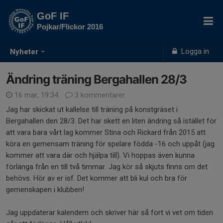
GoF IF
Pojkar/Flickor 2016
Logga in
Nyheter
Ändring träning Bergahallen 28/3
16 mar, 19:34
3 kommentarer
Jag har skickat ut kallelse till träning på konstgräset i
Bergahallen den 28/3. Det har skett en liten ändring så istället för
att vara bara vårt lag kommer Stina och Rickard från 2015 att
köra en gemensam träning för spelare födda -16 och uppåt (jag
kommer att vara där och hjälpa till). Vi hoppas även kunna
förlänga från en till två timmar. Jag kör så skjuts finns om det
behövs. Hör av er isf. Det kommer att bli kul och bra för
gemenskapen i klubben!
Jag uppdaterar kalendern och skriver här så fort vi vet om tiden