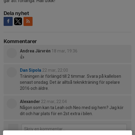
går att förlänga. Håll utkik!
Dela nyhet
Kommentarer
Andrea Järvrén
18 mar, 19:36
👍
Dan Sipola
22 mar, 22:00
Träningen är förlängd till 2 timmar. Svara på kallelsen
senast onsdag. Det är alltså teknikträning för spelare
2016 och äldre.
Alexander
22 mar, 22:04
Någon som kan ta Leah och Neo med sig hem? Jag kör
dit och har plats för en 2st extra i bilen.