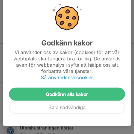
Tidigare nyheter
Hösten
28 jul, 10:23
0
Godkänn kakor
Träning imorgon torsdag 4/6 flyttad till Gårdstånga
Vi använder oss av kakor (cookies) för att vår
3 jun, 22:28
0
webbplats ska fungera bra för dig. De används
även för webbanalys i syfte att hjälpa oss att
Sommaravslutning och vattenkrig
förbättra våra tjänster.
26 maj, 21:40
0
Så använder vi cookies
Fult språk
Godkänn alla kakor
18 maj, 20:18
6
Bara nödvändiga
Ingen träning 30/4 och 4/5
26 apr, 21:43
0
Utomhusträningen börjar