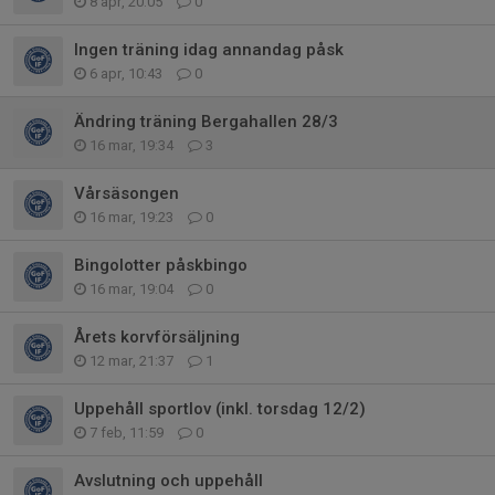
8 apr, 20:05
0
Ingen träning idag annandag påsk
6 apr, 10:43
0
Ändring träning Bergahallen 28/3
16 mar, 19:34
3
Vårsäsongen
16 mar, 19:23
0
Bingolotter påskbingo
16 mar, 19:04
0
Årets korvförsäljning
12 mar, 21:37
1
Uppehåll sportlov (inkl. torsdag 12/2)
7 feb, 11:59
0
Avslutning och uppehåll