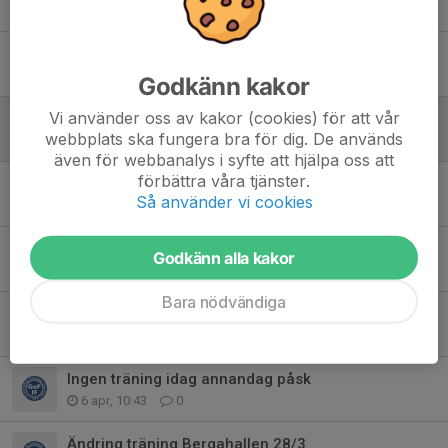
28 jul, 10:23
0
Träning imorgon torsdag 4/6 flyttad till Gårdstånga
3 jun, 22:28
0
Godkänn kakor
Vi använder oss av kakor (cookies) för att vår
Sommaravslutning och vattenkrig
webbplats ska fungera bra för dig. De används
26 maj, 21:40
0
även för webbanalys i syfte att hjälpa oss att
förbättra våra tjänster.
Fult språk
Så använder vi cookies
18 maj, 20:18
6
Ingen träning 30/4 och 4/5
Godkänn alla kakor
26 apr, 21:43
0
Bara nödvändiga
Utomhusträningen börjar
8 apr, 20:05
0
Ingen träning idag annandag påsk
6 apr, 10:43
0
Ändring träning Bergahallen 28/3