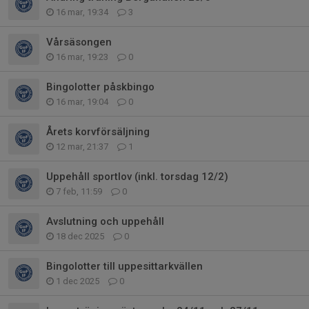
16 mar, 19:34
3
Vårsäsongen
16 mar, 19:23
0
Bingolotter påskbingo
16 mar, 19:04
0
Årets korvförsäljning
12 mar, 21:37
1
Uppehåll sportlov (inkl. torsdag 12/2)
7 feb, 11:59
0
Avslutning och uppehåll
18 dec 2025
0
Bingolotter till uppesittarkvällen
1 dec 2025
0