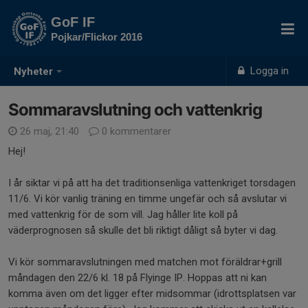
GoF IF
Pojkar/Flickor 2016
Logga in
Nyheter
Sommaravslutning och vattenkrig
26 maj, 21:40
0 kommentarer
Hej!
I år siktar vi på att ha det traditionsenliga vattenkriget torsdagen
11/6. Vi kör vanlig träning en timme ungefär och så avslutar vi
med vattenkrig för de som vill. Jag håller lite koll på
väderprognosen så skulle det bli riktigt dåligt så byter vi dag.
Vi kör sommaravslutningen med matchen mot föräldrar+grill
måndagen den 22/6 kl. 18 på Flyinge IP. Hoppas att ni kan
komma även om det ligger efter midsommar (idrottsplatsen var