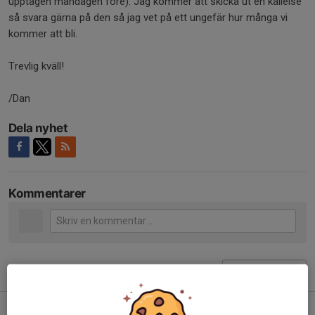
upptagen måndagen före). Jag kommer att skicka ut en kallelse
så svara gärna på den så jag vet på ett ungefär hur många vi
kommer att bli.
Trevlig kväll!
/Dan
Dela nyhet
Kommentarer
Tidigare nyheter
Hösten