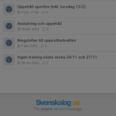
Uppehåll sportlov (inkl. torsdag 12/2)
7 feb, 11:59
0
Avslutning och uppehåll
18 dec 2025
0
Bingolotter till uppesittarkvällen
1 dec 2025
0
Ingen träning nästa vecka 24/11 och 27/11
18 nov 2025
0
För
smarta
idrottsföreningar