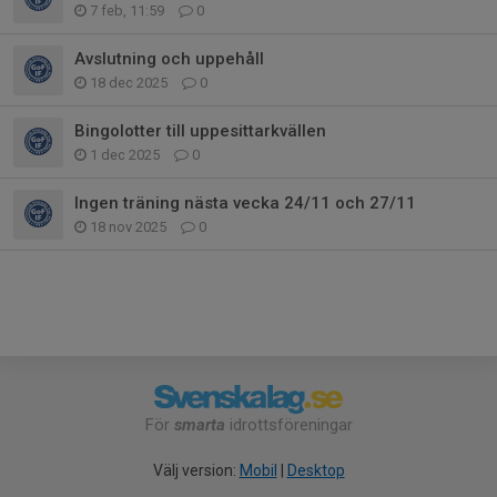
7 feb, 11:59
0
Avslutning och uppehåll
18 dec 2025
0
Bingolotter till uppesittarkvällen
1 dec 2025
0
Ingen träning nästa vecka 24/11 och 27/11
18 nov 2025
0
För
smarta
idrottsföreningar
Välj version:
Mobil
|
Desktop