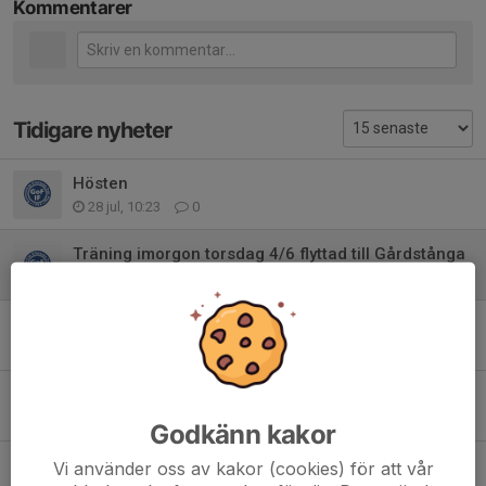
Kommentarer
Tidigare nyheter
Hösten
28 jul, 10:23
0
Träning imorgon torsdag 4/6 flyttad till Gårdstånga
3 jun, 22:28
0
Sommaravslutning och vattenkrig
26 maj, 21:40
0
Fult språk
18 maj, 20:18
6
Godkänn kakor
Ingen träning 30/4 och 4/5
Vi använder oss av kakor (cookies) för att vår