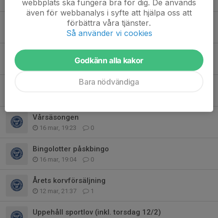
webbplats ska fungera bra för dig. De används
26 apr, 21:43
0
även för webbanalys i syfte att hjälpa oss att
förbättra våra tjänster.
Utomhusträningen börjar
Så använder vi cookies
8 apr, 20:05
0
Ingen träning idag annandag påsk
Godkänn alla kakor
6 apr, 10:43
0
Bara nödvändiga
Ändring träning Bergahallen 28/3
16 mar, 19:34
3
Vårsäsongen
16 mar, 19:23
0
Bingolotter påskbingo
16 mar, 19:04
0
Årets korvförsäljning
12 mar, 21:37
1
Uppehåll sportlov (inkl. torsdag 12/2)