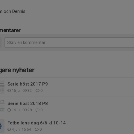
m och Dennis
entarer
gare nyheter
Serie höst 2017 P9
16 jul, 09:32
0
Serie höst 2018 P8
16 jul, 09:28
0
Fotbollens dag 6/6 kl 10-14
4 jun, 15:54
0