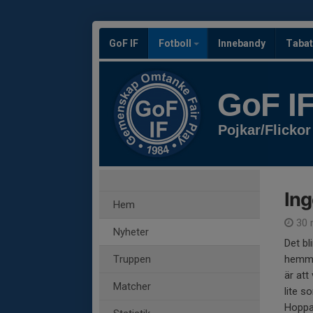
GoF IF
Fotboll
Innebandy
Tabat
GoF I
Pojkar/Flickor
Ing
Hem
30 
Nyheter
Det bl
Truppen
hemma
är att
Matcher
lite s
Hoppas