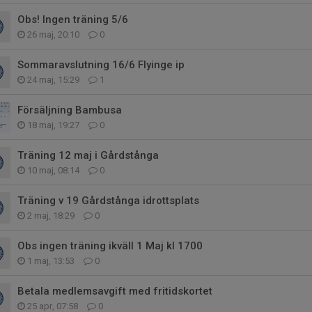
Obs! Ingen träning 5/6
26 maj, 20:10
0
Sommaravslutning 16/6 Flyinge ip
24 maj, 15:29
1
Försäljning Bambusa
18 maj, 19:27
0
Träning 12 maj i Gårdstånga
10 maj, 08:14
0
Träning v 19 Gårdstånga idrottsplats
2 maj, 18:29
0
Obs ingen träning ikväll 1 Maj kl 1700
1 maj, 13:53
0
Betala medlemsavgift med fritidskortet
25 apr, 07:58
0