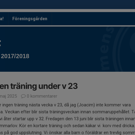
a!
Föreningsgården
F
 2017/2018
en träning under v 23
maj 2025
0 kommentarer
ir ingen träning nästa vecka v 23, då jag (Joacim) inte kommer vara
. Veckan efter blir sista träningsveckan innan sommaruppehållet. 
 vi åter startar upp v 32. Fredagen den 13 juni blir sista träningen innan
ommarlov. Kör en kortare träning och sedan käkar vi korv med dricka.
 på god uppslutning. Vi önskar alla barn o föräldrar en trevlig som