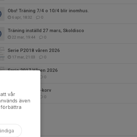
Obs! Träning 7/4 o 10/4 blir inomhus.
6 apr, 18:32
0
Träning inställd 27 mars, Skoldisco
22 mar, 19:44
0
Serie P2018 våren 2026
17 mar, 21:03
0
Serie 2017 Våren 2026
17 mar, 20:58
0
Försäljning WP-korv
att vår
10 mar, 22:09
0
 används även
 förbättra
ändiga