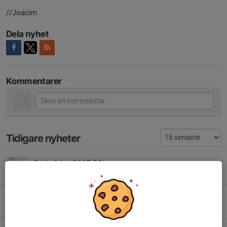
//Joacim
Dela nyhet
Kommentarer
Tidigare nyheter
Serie höst 2017 P9
16 jul, 09:32
0
Serie höst 2018 P8
16 jul, 09:28
0