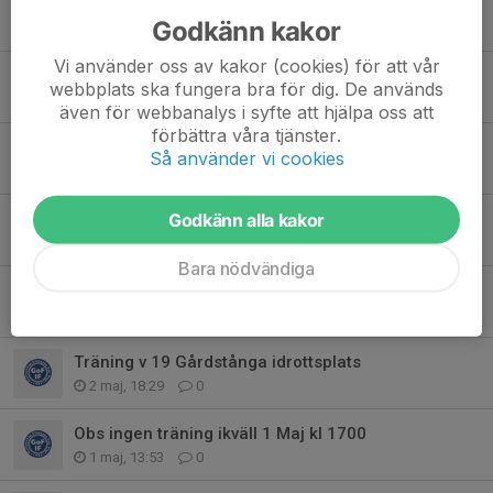
Fotbollens dag 6/6 kl 10-14
Godkänn kakor
4 jun, 15:54
0
Vi använder oss av kakor (cookies) för att vår
Obs! Ingen träning 5/6
webbplats ska fungera bra för dig. De används
26 maj, 20:10
0
även för webbanalys i syfte att hjälpa oss att
förbättra våra tjänster.
Sommaravslutning 16/6 Flyinge ip
Så använder vi cookies
24 maj, 15:29
1
Försäljning Bambusa
Godkänn alla kakor
18 maj, 19:27
0
Bara nödvändiga
Träning 12 maj i Gårdstånga
10 maj, 08:14
0
Träning v 19 Gårdstånga idrottsplats
2 maj, 18:29
0
Obs ingen träning ikväll 1 Maj kl 1700
1 maj, 13:53
0