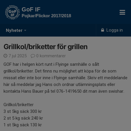
GoF IF
Pojkar/Flickor 2017/2018
Logga in
Nyheter
Grillkol/briketter för grillen
7 jul 2025
0 kommentarer
GOF har i helgen kört runt i Flyinge samhälle o sålt
grillkol/briketter. Det finns nu möjlighet att köpa för de som
missat eller inte bor inne i Flyinge samhälle. Skriv ett meddelande
här så meddelar jag Hans och ordnar utlämningsplats eller
kontakta Hans Bauer på tel 076-1419650 dit man även swishar.
Grillkol/briketter
3 st 5kg säck 300 kr
2 st 5 kg säck 240 kr
1 st 5kg säck 130 kr