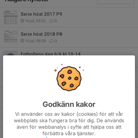
Serie höst 2017 P9
16 jul, 09:32
0
Serie höst 2018 P8
16 jul, 09:28
0
Fotbollens dag 6/6 kl 10-14
4 jun, 15:54
0
Obs! Ingen träning 5/6
26 maj, 20:10
0
Sommaravslutning 16/6 Flyinge ip
24 maj, 15:29
1
Godkänn kakor
Vi använder oss av kakor (cookies) för att vår
Försäljning Bambusa
webbplats ska fungera bra för dig. De används
18 maj, 19:27
0
även för webbanalys i syfte att hjälpa oss att
förbättra våra tjänster.
Träning 12 maj i Gårdstånga