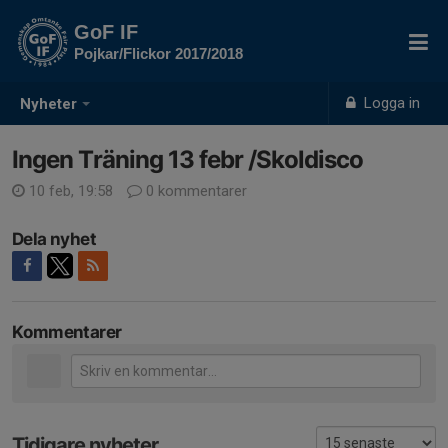
GoF IF
Pojkar/Flickor 2017/2018
Logga in
Nyheter
Ingen Träning 13 febr /Skoldisco
10 feb, 19:58
0 kommentarer
Dela nyhet
Kommentarer
Tidigare nyheter