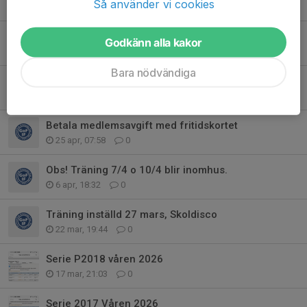
Så använder vi cookies
10 maj, 08:14
0
Träning v 19 Gårdstånga idrottsplats
Godkänn alla kakor
2 maj, 18:29
0
Bara nödvändiga
Obs ingen träning ikväll 1 Maj kl 1700
1 maj, 13:53
0
Betala medlemsavgift med fritidskortet
25 apr, 07:58
0
Obs! Träning 7/4 o 10/4 blir inomhus.
6 apr, 18:32
0
Träning inställd 27 mars, Skoldisco
22 mar, 19:44
0
Serie P2018 våren 2026
17 mar, 21:03
0
Serie 2017 Våren 2026