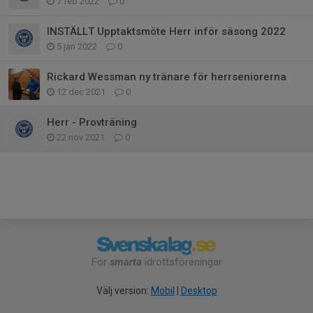
7 feb 2022
0
INSTÄLLT Upptaktsmöte Herr inför säsong 2022
5 jan 2022
0
Rickard Wessman ny tränare för herrseniorerna
12 dec 2021
0
Herr - Provträning
22 nov 2021
0
För
smarta
idrottsföreningar
Välj version:
Mobil
|
Desktop