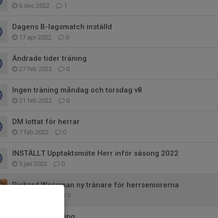
6 dec 2022
1
Dagens B-lagsmatch inställd
17 apr 2022
0
Ändrade tider träning
27 feb 2022
0
Ingen träning måndag och torsdag v8
21 feb 2022
0
DM lottat för herrar
7 feb 2022
0
INSTÄLLT Upptaktsmöte Herr inför säsong 2022
5 jan 2022
0
Rickard Wessman ny tränare för herrseniorerna
12 dec 2021
0
Herr - Provträning