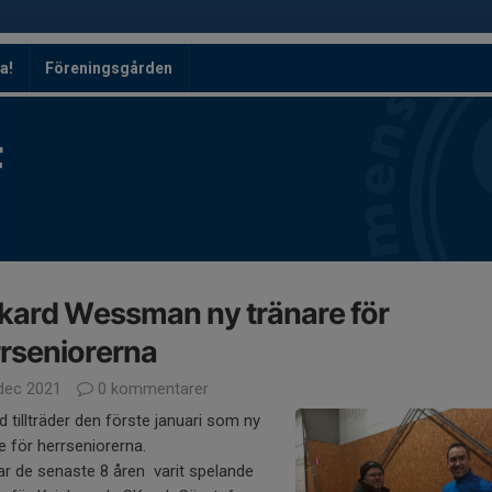
a!
Föreningsgården
F
kard Wessman ny tränare för
rseniorerna
dec 2021
0 kommentarer
d tillträder den förste januari som ny
e för herrseniorerna.
r de senaste 8 åren varit spelande