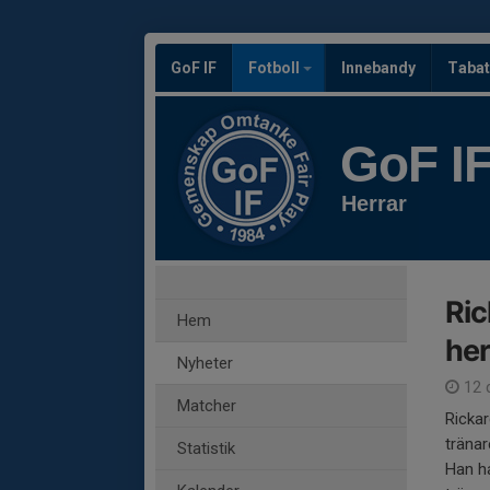
GoF IF
Fotboll
Innebandy
Tabat
GoF I
Herrar
Ric
Hem
her
Nyheter
12 
Matcher
Rickar
tränar
Statistik
Han ha