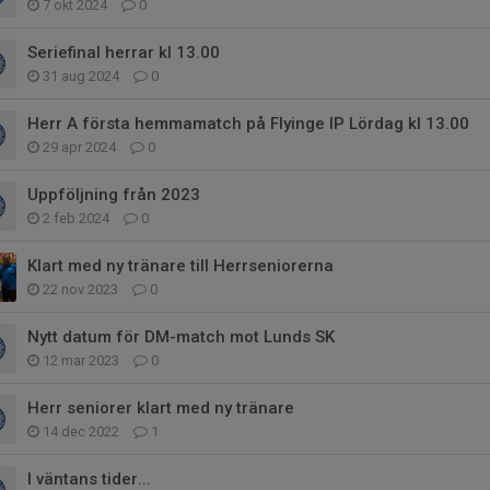
7 okt 2024
0
Seriefinal herrar kl 13.00
31 aug 2024
0
Herr A första hemmamatch på Flyinge IP Lördag kl 13.00
29 apr 2024
0
Uppföljning från 2023
2 feb 2024
0
Klart med ny tränare till Herrseniorerna
22 nov 2023
0
Nytt datum för DM-match mot Lunds SK
12 mar 2023
0
Herr seniorer klart med ny tränare
14 dec 2022
1
I väntans tider...