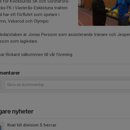
re för Kvicksunds SK och Sörstafors-
ks FK i Västerås-Eskilstuna trakten.
d har ett förflutet som spelare i
mn, Veberöd och Olympic.
i ledarstaben är Jonas Persson som assisterande tränare och Jespe
sson som lagledare.
sar Rickard välkommen till vår förening.
entarer
gare nyheter
Kval till division 5 herrar