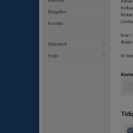
Kalender
träna
Kolbäc
Bildgalleri
Rickar
Limha
Kontakt
Kvar 
Ander
Skåneboll
Fogis
Vi häl
Komm
Tidi