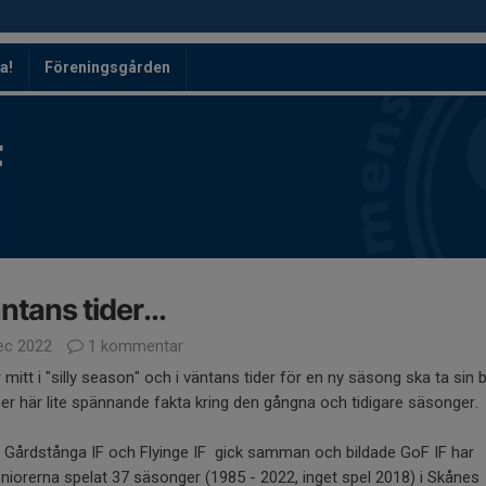
a!
Föreningsgården
F
äntans tider...
ec 2022
1 kommentar
 mitt i "silly season" och i väntans tider för en ny säsong ska ta sin 
 här lite spännande fakta kring den gångna och tidigare säsonger.
 Gårdstånga IF och Flyinge IF gick samman och bildade GoF IF har
niorerna spelat 37 säsonger (1985 - 2022, inget spel 2018) i Skånes