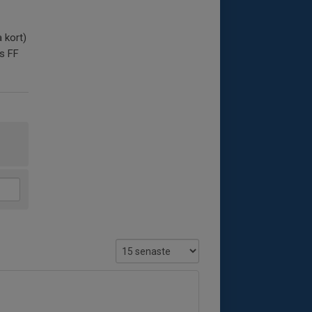
a kort)
es FF