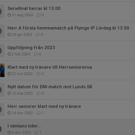
Seriefinal herrar kl 13.00
31 aug 2024
0
Herr A första hemmamatch på Flyinge IP Lördag kl 13.00
29 apr 2024
0
Uppföljning från 2023
2 feb 2024
0
Klart med ny tränare till Herrseniorerna
22 nov 2023
0
Nytt datum för DM-match mot Lunds SK
12 mar 2023
0
Herr seniorer klart med ny tränare
14 dec 2022
1
I väntans tider...
6 dec 2022
1