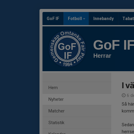
GoF IF
Fotboll
Innebandy
Tabat
GoF I
Herrar
I v
Hem
6 d
Nyheter
Så här
Matcher
kommer
Statistik
Sedan
herrse