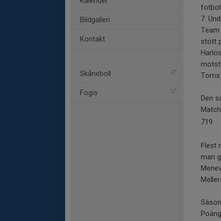
Kalender
fotbol
7. Und
Bildgalleri
Team 
Kontakt
stött 
Harlös
motstå
Skåneboll
Torns
Fogis
Den s
Match
719
Flest 
man g
Menev
Meller
Säsong
Poängs