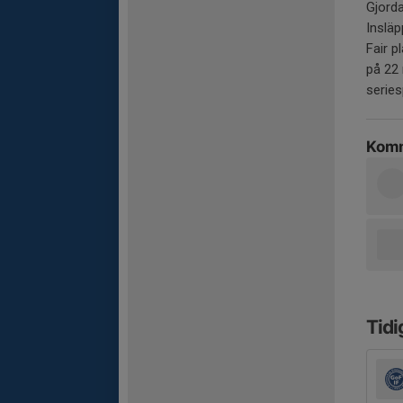
Gjorda
Insläp
Fair p
på 22 
series
Komm
Tidi