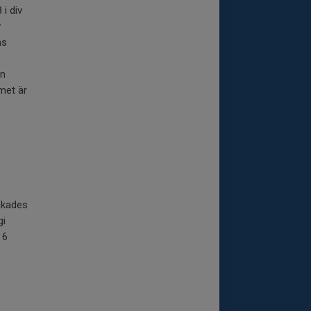
 i div
v
ns
en
met är
yckades
gi
 6