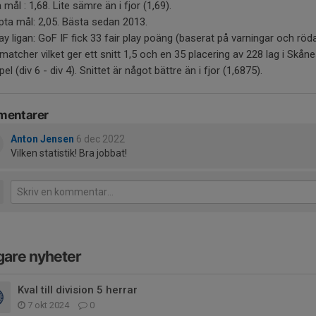
 mål : 1,68. Lite sämre än i fjor (1,69).
pta mål: 2,05. Bästa sedan 2013.
lay ligan: GoF IF fick 33 fair play poäng (baserat på varningar och röd
matcher vilket ger ett snitt 1,5 och en 35 placering av 228 lag i Skån
pel (div 6 - div 4). Snittet är något bättre än i fjor (1,6875).
entarer
Anton Jensen
6 dec 2022
Vilken statistik! Bra jobbat!
gare nyheter
Kval till division 5 herrar
7 okt 2024
0