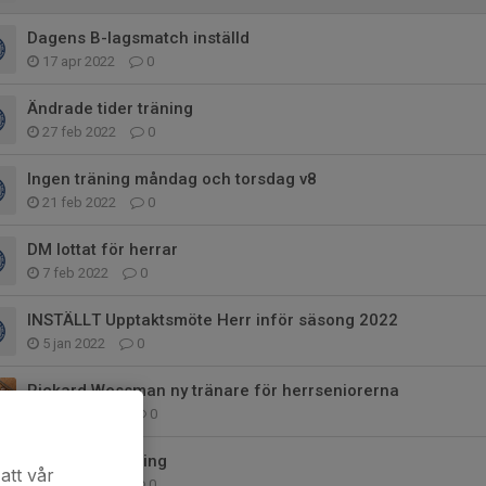
Dagens B-lagsmatch inställd
17 apr 2022
0
Ändrade tider träning
27 feb 2022
0
Ingen träning måndag och torsdag v8
21 feb 2022
0
DM lottat för herrar
7 feb 2022
0
INSTÄLLT Upptaktsmöte Herr inför säsong 2022
5 jan 2022
0
Rickard Wessman ny tränare för herrseniorerna
12 dec 2021
0
Herr - Provträning
att vår
22 nov 2021
0