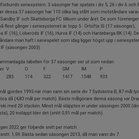
lförbunds seriesystem. 3 säsonger har spelats i div 5, 26 i div 6 och 8
er dessa 37 säsonger har 110 olika lag stått som motståndare vara
Sandby IF och Skatteberga FC tillkom under året. De som föreninge
på flest gånger i seriesystemet är topp 5 : Örtofta IS (17 säsonger),
a IF (16), Löberöds IF (16), Hurva IF (14) och Hardeberga BK (14). D
ndare man haft i seriespelet som idag ligger högst upp i seriesyste
 IF (säsongen 2003).
ammanlagda tabellen för 37 säsonger ser ut som nedan:
er
V
O
F
GM
IM
P
283
114
322
1417
1548
933
mål gjordes 1995 när man vann sin serie div 7 Sydvästra B, 87 mål l
öra då (4,83 mål per match). Bäste målgörare denna säsong var Dra
ski med 20 stycken. Minst mål släpptes in under säsongen 2000 (div
sta), 20 insläppt blev det (snitt 0,91 mål per match).
en 2022 ger följande snitt per match:
nitt: 1,59. Bästa sedan säsongen 2013, då man vann div 7.