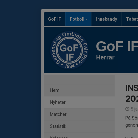
GoF IF
Fotboll
Innebandy
Tabat
GoF I
Herrar
INS
Hem
20
Nyheter
5 j
Matcher
På Sön
genom
Statistik