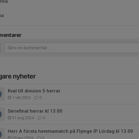
omna
na
entarer
gare nyheter
Kval till division 5 herrar
7 okt 2024
0
Seriefinal herrar kl 13.00
31 aug 2024
0
Herr A första hemmamatch på Flyinge IP Lördag kl 13.00
29 apr 2024
0