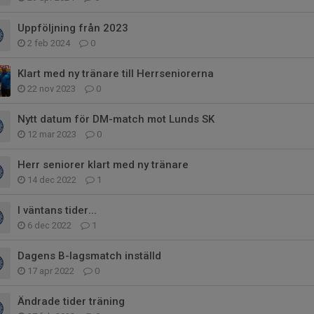
Uppföljning från 2023
2 feb 2024
0
Klart med ny tränare till Herrseniorerna
22 nov 2023
0
Nytt datum för DM-match mot Lunds SK
12 mar 2023
0
Herr seniorer klart med ny tränare
14 dec 2022
1
I väntans tider...
6 dec 2022
1
Dagens B-lagsmatch inställd
17 apr 2022
0
Ändrade tider träning