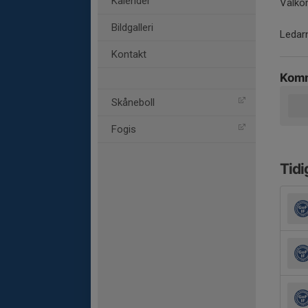
Kalender
Välk
Bildgalleri
Ledar
Kontakt
Komm
Skåneboll
Fogis
Tidi