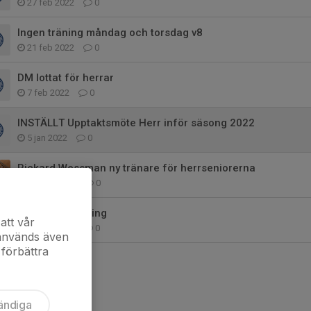
27 feb 2022
0
Ingen träning måndag och torsdag v8
21 feb 2022
0
DM lottat för herrar
7 feb 2022
0
INSTÄLLT Upptaktsmöte Herr inför säsong 2022
5 jan 2022
0
Rickard Wessman ny tränare för herrseniorerna
12 dec 2021
0
Herr - Provträning
att vår
22 nov 2021
0
 används även
 förbättra
ändiga