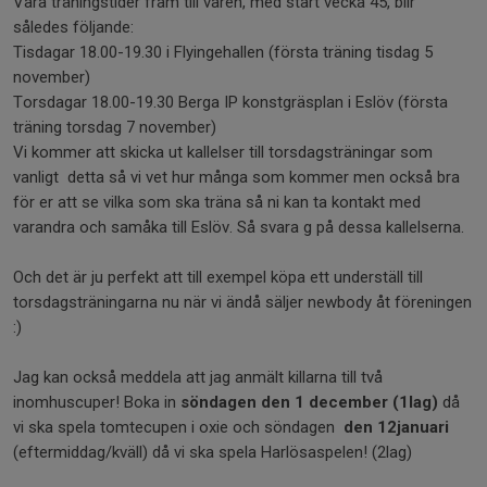
Våra träningstider fram till våren, med start vecka 45, blir
således följande:
Tisdagar 18.00-19.30 i Flyingehallen (första träning tisdag 5
november)
Torsdagar 18.00-19.30 Berga IP konstgräsplan i Eslöv (första
träning torsdag 7 november)
Vi kommer att skicka ut kallelser till torsdagsträningar som
vanligt detta så vi vet hur många som kommer men också bra
för er att se vilka som ska träna så ni kan ta kontakt med
varandra och samåka till Eslöv. Så svara g på dessa kallelserna.
Och det är ju perfekt att till exempel köpa ett underställ till
torsdagsträningarna nu när vi ändå säljer newbody åt föreningen
:)
Jag kan också meddela att jag anmält killarna till två
inomhuscuper! Boka in
söndagen den 1 december (1lag)
då
vi ska spela tomtecupen i oxie och söndagen
den 12januari
(eftermiddag/kväll) då vi ska spela Harlösaspelen! (2lag)