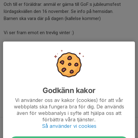
Och till er föräldrar: anmäl er gärna till GoF:s jubileumsfest
lördagskvällen den 16 november. Se info på hemsidan.
Barnen ska vara där på dagen (kallelse kommer)
Vi ser fram emot en trevlig vinter :)
Dela nyhet
Kommentarer
Godkänn kakor
Vi använder oss av kakor (cookies) för att vår
webbplats ska fungera bra för dig. De används
Tidigare nyheter
även för webbanalys i syfte att hjälpa oss att
förbättra våra tjänster.
Höstsäsongen drar igång!
Så använder vi cookies
2 aug, 21:25
2