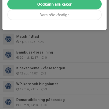
Godkänn alla kakor
Sommarlov
15 jun, 08:47
0
Bara nödvändiga
Sverigelotter
12 jun, 09:27
0
Match flyttad
4 jun, 14:25
0
Bambusa-försäljning
20 maj, 12:37
0
Kioskschema - vårsäsongen
12 apr, 11:07
2
WP-korv och bingolotter
19 mar, 21:37
3
Domarutbildning på torsdag
15 mar, 14:04
0