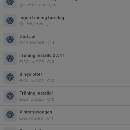
15 mar, 14:04
0
Ingen träning torsdag
3 feb, 22:28
0
God Jul!
20 dec 2025
1
Träning inställd 27/11
27 nov 2025
0
Bingolotter
23 nov 2025
0
Träning inställd!
20 nov 2025
0
Vintersäsongen
22 okt 2025
1