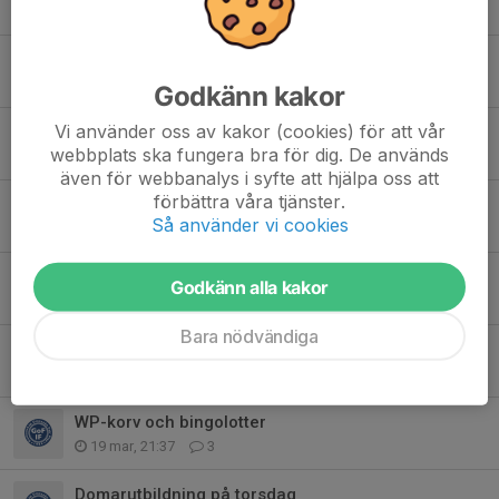
2 aug, 21:25
2
Sommarlov
15 jun, 08:47
0
Godkänn kakor
Vi använder oss av kakor (cookies) för att vår
Sverigelotter
webbplats ska fungera bra för dig. De används
12 jun, 09:27
0
även för webbanalys i syfte att hjälpa oss att
förbättra våra tjänster.
Match flyttad
Så använder vi cookies
4 jun, 14:25
0
Bambusa-försäljning
Godkänn alla kakor
20 maj, 12:37
0
Bara nödvändiga
Kioskschema - vårsäsongen
12 apr, 11:07
2
WP-korv och bingolotter
19 mar, 21:37
3
Domarutbildning på torsdag