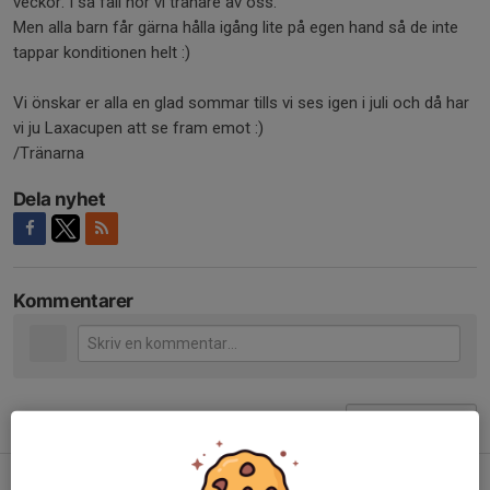
veckor. I så fall hör vi tränare av oss.
Men alla barn får gärna hålla igång lite på egen hand så de inte
tappar konditionen helt :)
Vi önskar er alla en glad sommar tills vi ses igen i juli och då har
vi ju Laxacupen att se fram emot :)
/Tränarna
Dela nyhet
Kommentarer
Tidigare nyheter
Höstsäsongen drar igång!