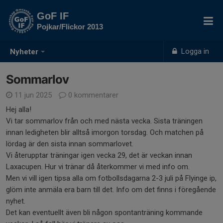
GoF IF
Pojkar/Flickor 2013
Logga in
Nyheter
Sommarlov
11 jun 2025
0 kommentarer
Hej alla!
Vi tar sommarlov från och med nästa vecka. Sista träningen
innan ledigheten blir alltså imorgon torsdag. Och matchen på
lördag är den sista innan sommarlovet.
Vi återupptar träningar igen vecka 29, det är veckan innan
Laxacupen. Hur vi tränar då återkommer vi med info om.
Men vi vill igen tipsa alla om fotbollsdagarna 2-3 juli på Flyinge ip,
glöm inte anmäla era barn till det. Info om det finns i föregående
nyhet.
Det kan eventuellt även bli någon spontanträning kommande