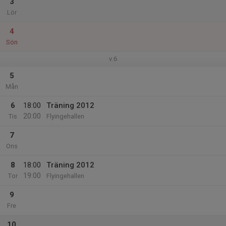
3
Lör
4
Sön
v.6
5
Mån
6
18:00
Träning 2012
20:00
Tis
Flyingehallen
7
Ons
8
18:00
Träning 2012
19:00
Tor
Flyingehallen
9
Fre
10