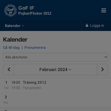
GoF IF
Pojkar/Flickor 2012
Logga in
Kalender
Kalender
Gå till idag
|
Prenumerera
Februari 2024
1
18:00
Träning 2012
19:00
Tor
Flyingehallen
2
Fre