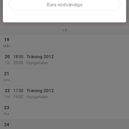
Lör
Bara nödvändiga
18
Sön
v.8
19
Mån
20
18:00
Träning 2012
20:00
Tis
Flyingehallen
21
Ons
22
17:30
Träning 2012
19:00
Tor
Flyingehallen
23
Fre
24