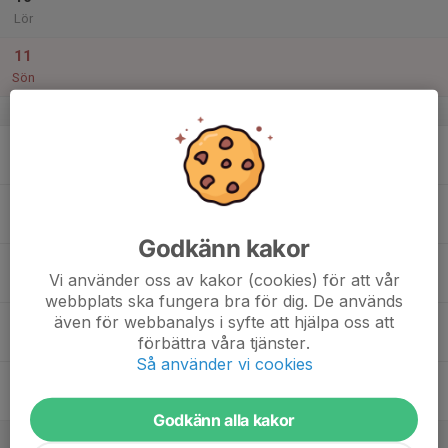
Lör
11
Sön
v.7
12
Mån
13
18:00
Träning 2012
20:00
Tis
Flyingehallen
Godkänn kakor
14
Vi använder oss av kakor (cookies) för att vår
Ons
webbplats ska fungera bra för dig. De används
även för webbanalys i syfte att hjälpa oss att
15
18:00
Träning 2012
förbättra våra tjänster.
19:00
Tor
Flyingehallen
Så använder vi cookies
16
Fre
Godkänn alla kakor
17