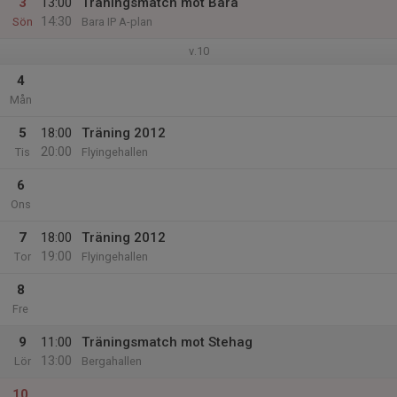
3
13:00
Träningsmatch mot Bara
14:30
Sön
Bara IP A-plan
v.10
4
Mån
5
18:00
Träning 2012
20:00
Tis
Flyingehallen
6
Ons
7
18:00
Träning 2012
19:00
Tor
Flyingehallen
8
Fre
9
11:00
Träningsmatch mot Stehag
13:00
Lör
Bergahallen
10