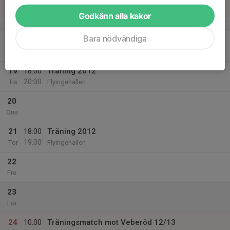
Sön
Godkänn alla kakor
v.12
Bara nödvändiga
18
Mån
19
18:00
Träning 2012
20:00
Tis
Flyingehallen
20
Ons
21
18:00
Träning 2012
19:00
Tor
Flyingehallen
22
Fre
23
Lör
24
10:00
Träningsmatch mot Veberöd 12/13