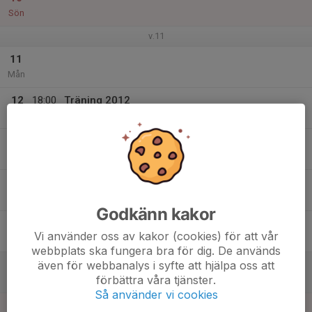
Sön
v.11
11
Mån
12
18:00
Träning 2012
20:00
Tis
Flyingehallen
13
Ons
14
18:00
Träning 2012
19:00
Tor
Flyingehallen
Godkänn kakor
15
Vi använder oss av kakor (cookies) för att vår
Fre
webbplats ska fungera bra för dig. De används
även för webbanalys i syfte att hjälpa oss att
16
förbättra våra tjänster.
Lör
Så använder vi cookies
17