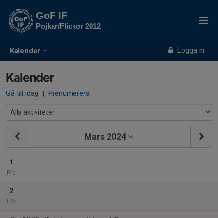
GoF IF
Pojkar/Flickor 2012
Logga in
Kalender
Kalender
Gå till idag
|
Prenumerera
Mars 2024
1
Fre
2
Lör