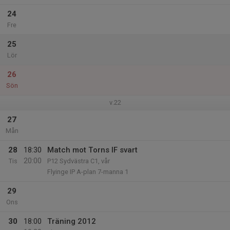
24
Fre
25
Lör
26
Sön
v.22
27
Mån
28
18:30
Match mot Torns IF svart
20:00
Tis
P12 Sydvästra C1, vår
Flyinge IP A-plan 7-manna 1
29
Ons
30
18:00
Träning 2012