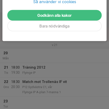
Så använder vi cookies
17
Fre
Godkänn alla kakor
18
Lör
Bara nödvändiga
19
Sön
v.21
20
Mån
21
18:00
Träning 2012
19:30
Tis
Flyinge IP
22
18:30
Match mot Trollenäs IF vit
20:30
Ons
P12 Sydvästra C1, vår
Flyinge IP A-plan 7-manna 1
23
Tor