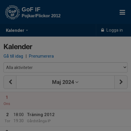
GoF IF
Pojkar/Flickor 2012
Logga in
Kalender
Kalender
Gå till idag
|
Prenumerera
Maj 2024
1
Ons
2
18:00
Träning 2012
19:30
Tor
Gårdstånga IP