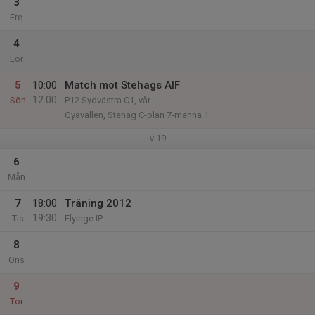
3
Fre
4
Lör
5
10:00
Match mot Stehags AIF
12:00
Sön
P12 Sydvästra C1, vår
Gyavallen, Stehag C-plan 7-manna 1
v.19
6
Mån
7
18:00
Träning 2012
19:30
Tis
Flyinge IP
8
Ons
9
Tor