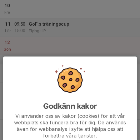
10
Fre
11
09:50
GoF:s träningscup
15:00
Lör
Flyinge IP
12
Sön
v.20
13
Mån
14
18:00
Träning 2012
19:30
Tis
Gårdstånga IP
Godkänn kakor
15
Ons
Vi använder oss av kakor (cookies) för att vår
webbplats ska fungera bra för dig. De används
16
18:00
Träning 2012
även för webbanalys i syfte att hjälpa oss att
19:30
Tor
Flyinge IP
förbättra våra tjänster.