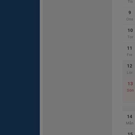
Tis
9
Ons
10
Tor
11
Fre
12
Lör
13
Sön
14
Mån
15