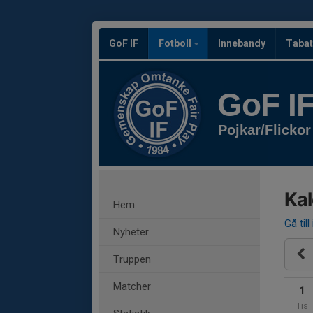
GoF IF
Fotboll
Innebandy
Tabat
GoF I
Pojkar/Flickor
Ka
Hem
Gå till
Nyheter
Truppen
Matcher
1
Tis