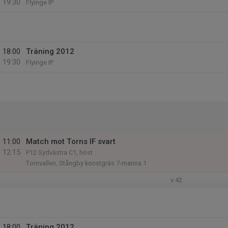
19:30
Flyinge IP
18:00
Träning 2012
19:30
Flyinge IP
11:00
Match mot Torns IF svart
12:15
P12 Sydvästra C1, höst
Tornvallen, Stångby konstgräs 7-manna 1
v.42
18:00
Träning 2012