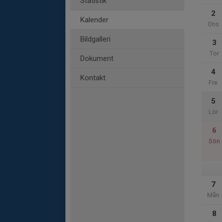
Statistik
2
Kalender
Ons
Bildgalleri
3
Tor
Dokument
4
Kontakt
Fre
5
Lör
6
Sön
7
Mån
8