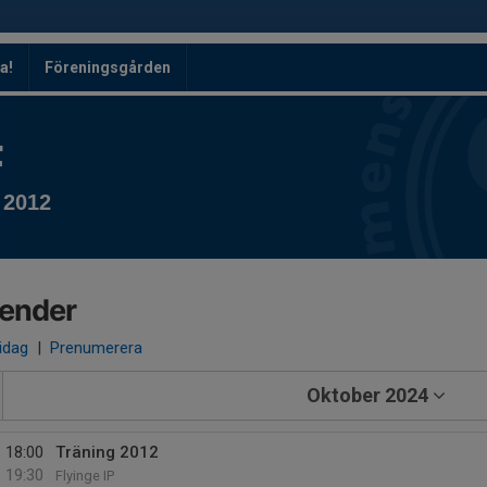
a!
Föreningsgården
F
 2012
lender
 idag
|
Prenumerera
Oktober 2024
18:00
Träning 2012
19:30
Flyinge IP