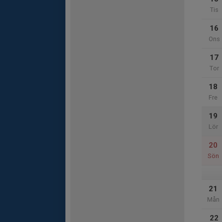
Tis
16
Ons
17
Tor
18
Fre
19
Lör
20
Sön
21
Mån
22