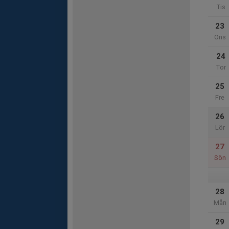
Tis
23
Ons
24
Tor
25
Fre
26
Lör
27
Sön
28
Mån
29