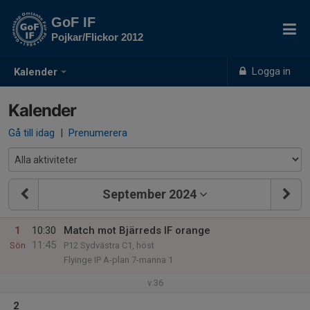
GoF IF
Pojkar/Flickor 2012
Logga in
Kalender
Kalender
Gå till idag
|
Prenumerera
September 2024
1
10:30
Match mot Bjärreds IF orange
11:45
Sön
P12 Sydvästra C1, höst
Flyinge IP A-plan 7-manna 1
v.36
2