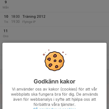
9
Mån
10
18:00
Träning 2012
19:30
Tis
Flyinge IP
11
Ons
12
18:00
Träning 2012
19:30
Tor
Flyinge IP
13
Fre
14
Lör
Godkänn kakor
15
11:00
Match mot Kävlinge Harrie FF grön
Vi använder oss av kakor (cookies) för att vår
12:30
webbplats ska fungera bra för dig. De används
Sön
P12 Sydvästra C1, höst
även för webbanalys i syfte att hjälpa oss att
Flyinge IP A-plan 7-manna 1
förbättra våra tjänster.
v.38