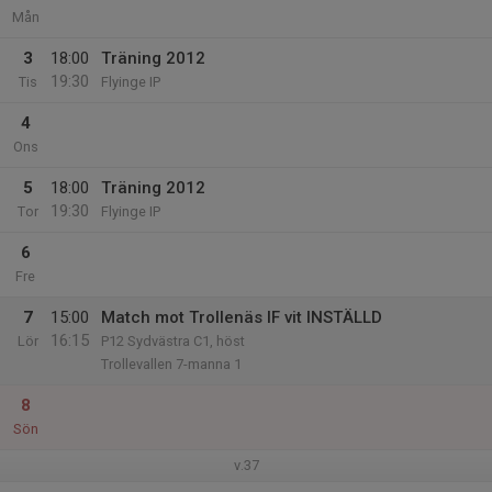
Mån
3
18:00
Träning 2012
19:30
Tis
Flyinge IP
4
Ons
5
18:00
Träning 2012
19:30
Tor
Flyinge IP
6
Fre
7
15:00
Match mot Trollenäs IF vit INSTÄLLD
16:15
Lör
P12 Sydvästra C1, höst
Trollevallen 7-manna 1
8
Sön
v.37