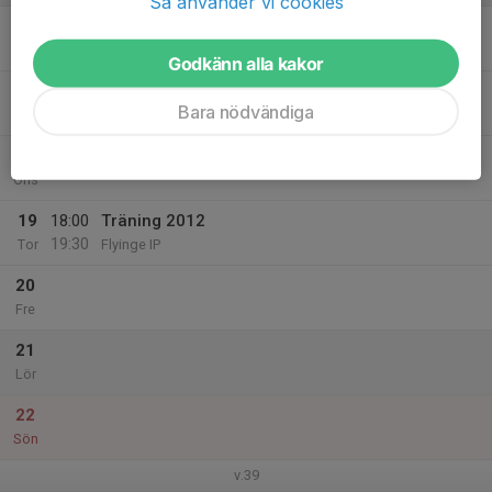
Så använder vi cookies
16
Mån
Godkänn alla kakor
17
18:00
Träning 2012
Bara nödvändiga
19:30
Tis
Flyinge IP
18
Ons
19
18:00
Träning 2012
19:30
Tor
Flyinge IP
20
Fre
21
Lör
22
Sön
v.39