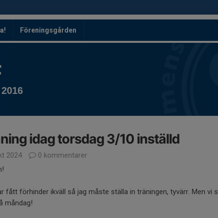
a!
Föreningsgården
F
 2016
ning idag torsdag 3/10 inställd
kt 2024
0 kommentarer
n!
r fått förhinder ikväll så jag måste ställa in träningen, tyvärr. Men vi 
på måndag!