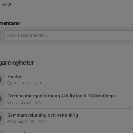
g helg!
entarer
gare nyheter
Hösten
28 jul, 10:23
0
Träning imorgon torsdag 4/6 flyttad till Gårdstånga
3 jun, 22:28
0
Sommaravslutning och vattenkrig
26 maj, 21:40
0