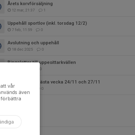
Årets korvförsäljning
12 mar, 21:37
1
Uppehåll sportlov (inkl. torsdag 12/2)
7 feb, 11:59
0
Avslutning och uppehåll
18 dec 2025
0
Bingolotter till uppesittarkvällen
1 dec 2025
0
Ingen träning nästa vecka 24/11 och 27/11
att vår
18 nov 2025
0
 används även
 förbättra
ändiga