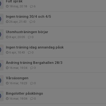
Fult språk
18 maj, 20:18
6
Ingen träning 30/4 och 4/5
26 apr, 21:43
0
Utomhusträningen börjar
8 apr, 20:05
0
Ingen träning idag annandag påsk
6 apr, 10:43
0
Ändring träning Bergahallen 28/3
16 mar, 19:34
3
Vårsäsongen
16 mar, 19:23
0
Bingolotter påskbingo
16 mar, 19:04
0