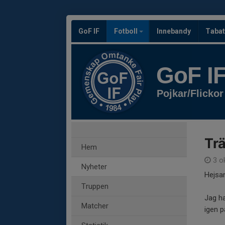
GoF IF
Fotboll
Innebandy
Tabat
GoF I
Pojkar/Flickor
Trä
Hem
3 o
Nyheter
Hejsa
Truppen
Jag ha
Matcher
igen 