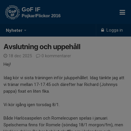
GoF IF
Pojkar/Flickor 2016
Logga in
Nyheter
Avslutning och uppehåll
18 dec 2025
0 kommentarer
Hej!
Idag kör vi sista träningen inför juluppehållet. Idag tänkte jag att
vi tränar mellan 17-17.45 och därefter har Richard (Johnnys
pappa) fixat en liten fika.
Vi kör igång igen torsdag 8/1.
Både Harlösaspelen och Romelecupen spelas i januari.
Spelschema finns för Romele (söndag 18/1 morgon/fm), men