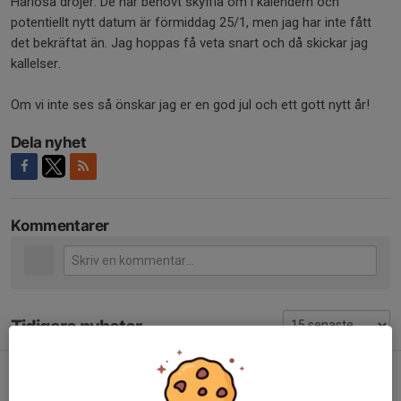
Harlösa dröjer. De har behövt skyffla om i kalendern och
potentiellt nytt datum är förmiddag 25/1, men jag har inte fått
det bekräftat än. Jag hoppas få veta snart och då skickar jag
kallelser.
Om vi inte ses så önskar jag er en god jul och ett gott nytt år!
Dela nyhet
Kommentarer
Tidigare nyheter
Hösten
28 jul, 10:23
0