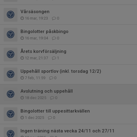
Vårsäsongen
16 mar, 19:23
0
Bingolotter påskbingo
16 mar, 19:04
0
Årets korvförsäljning
12 mar, 21:37
1
Uppehåll sportlov (inkl. torsdag 12/2)
7 feb, 11:59
0
Avslutning och uppehåll
18 dec 2025
0
Bingolotter till uppesittarkvällen
1 dec 2025
0
Ingen träning nästa vecka 24/11 och 27/11