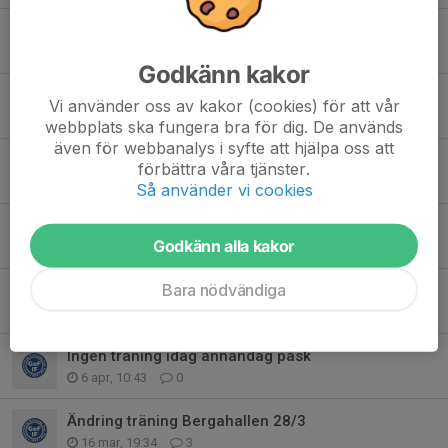
Träning imorgon torsdag 4/6 flyttad till Gårdstånga
3 jun, 22:28
0
Godkänn kakor
Sommaravslutning och vattenkrig
Vi använder oss av kakor (cookies) för att vår
26 maj, 21:40
0
webbplats ska fungera bra för dig. De används
även för webbanalys i syfte att hjälpa oss att
Fult språk
förbättra våra tjänster.
18 maj, 20:18
6
Så använder vi cookies
Ingen träning 30/4 och 4/5
Godkänn alla kakor
26 apr, 21:43
0
Bara nödvändiga
Utomhusträningen börjar
8 apr, 20:05
0
Ingen träning idag annandag påsk
6 apr, 10:43
0
Ändring träning Bergahallen 28/3
16 mar, 19:34
3